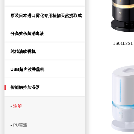
原装日本进口雾化专用植物天然提取成
分高效杀菌消毒液
JS01L2S1
纯精油吹香机
USB超声波香薰机
智能触控加湿器
-
注塑
-
PU喷漆