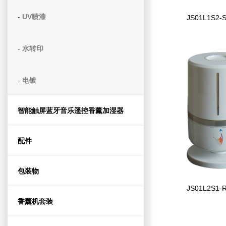
-
UV喷漆
JS01L1S2-
-
水转印
-
电镀
智能触屏蓝牙音乐遥控香薰加湿器
配件
包装物
JS01L2S1-
香薰机套装