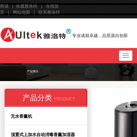
商城 |
收藏雅洛特 |
在线留
言 |
网站地图 |
联系雅洛特
专业成就卓越，品质源自创新
Toggl
navig
产品分类
PRODUCT
无水香薰机
顶置式上加水自动消毒香薰加湿器