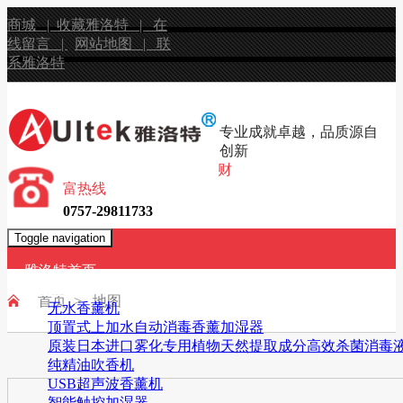
商城 |
收藏雅洛特 |
在
线留言 |
网站地图 |
联
系雅洛特
专业成就卓越，品质源自
创新
财
富热线
0757-29811733
Toggle navigation
雅洛特首页
产品展示
首页 > 地图
无水香薰机
顶置式上加水自动消毒香薰加湿器
原装日本进口雾化专用植物天然提取成分高效杀菌消毒
纯精油吹香机
USB超声波香薰机
智能触控加湿器