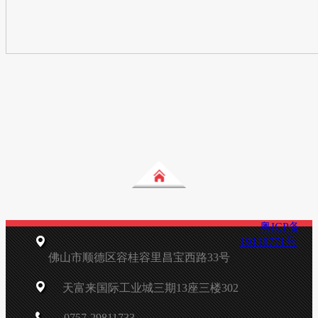
粤ICP备
19118771号
佛山市顺德区容桂容里昌宝西路33号
天富来国际工业城三期13座三楼302
0757-29811733