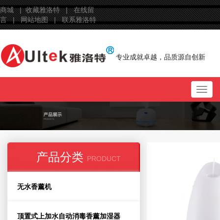
商城 |
收藏雅洛特 |
在线留
言 |
网站地图 |
联系雅洛特
专业成就卓越，品质源自创新
Toggl
navig
产品分类
PRODUCT
无水香薰机
顶置式上加水自动消毒香薰加湿器