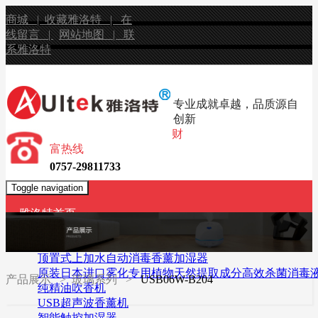
商城 |
收藏雅洛特 |
在
线留言 |
网站地图 |
联
系雅洛特
专业成就卓越，品质源自
创新
财
富热线
0757-29811733
Toggle navigation
雅洛特首页
产品展示
无水香薰机
顶置式上加水自动消毒香薰加湿器
原装日本进口雾化专用植物天然提取成分高效杀菌消毒
产品展示
> 玻璃系列 >
USB06W-B204
纯精油吹香机
USB超声波香薰机
智能触控加湿器