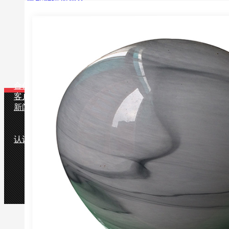
智能触屏蓝牙音乐遥控香薰加湿器
配件
包装物
香薰机套装
用途
适用场合
香薰产品
合作伙伴
客户留言
新闻中心
公司动态
行业知识
认识雅洛特