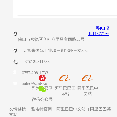
粤ICP备
19118771号
佛山市顺德区容桂容里昌宝西路33号
天富来国际工业城三期13座三楼302
0757-29811733
0757-29811733
sales@ultek.cn
雅洛特官网
阿里巴巴国
阿里巴巴中
际站
文站
微信公众号
友情链接：
雅洛特官网
|
阿里巴巴中文站
|
阿里巴巴英
文站
|