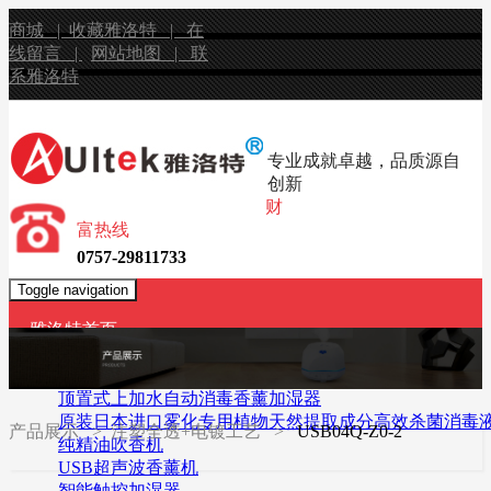
商城 |
收藏雅洛特 |
在
线留言 |
网站地图 |
联
系雅洛特
专业成就卓越，品质源自
创新
财
富热线
0757-29811733
Toggle navigation
雅洛特首页
产品展示
无水香薰机
顶置式上加水自动消毒香薰加湿器
原装日本进口雾化专用植物天然提取成分高效杀菌消毒
产品展示
> 注塑全透+电镀工艺 >
USB04Q-Z0-2
纯精油吹香机
USB超声波香薰机
智能触控加湿器