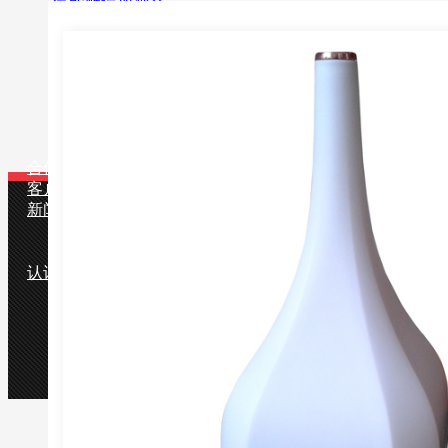
智能触屏蓝牙音乐遥控香薰加湿器
配件
包装物
香薰机套装
用途
适用场合
香薰产品
合作伙伴
客户留言
新闻中心
公司动态
行业知识
认识雅洛特