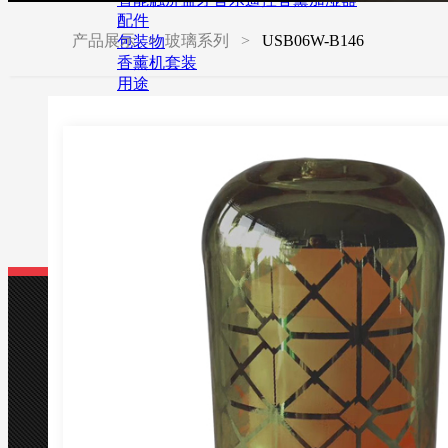
配件
产品展示
> 玻璃系列 >
USB06W-B146
包装物
香薰机套装
用途
适用场合
香薰产品
合作伙伴
客户留言
新闻中心
公司动态
行业知识
认识雅洛特