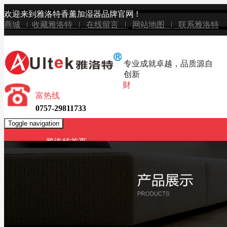
欢迎来到雅洛特香薰加湿器品牌官网 !
商城 |
收藏雅洛特 |
在线留言 |
网站地图 |
联系雅洛特
专业成就卓越，品质源自
创新
财
富热线
0757-29811733
Toggle navigation
雅洛特首页
产品展示
无水香薰机
顶置式上加水自动消毒香薰加湿器
原装日本进口雾化专用植物天然提取成分高效
纯精油吹香机
USB超声波香薰机
智能触控加湿器
智能触屏蓝牙音乐遥控香薰加湿器