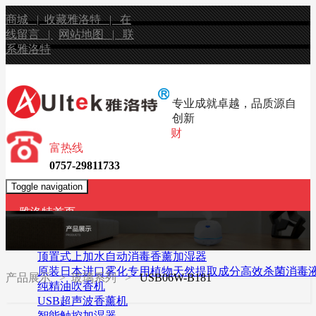
商城 |
收藏雅洛特 |
在
线留言 |
网站地图 |
联
系雅洛特
专业成就卓越，品质源自
创新
财
富热线
0757-29811733
Toggle navigation
雅洛特首页
产品展示
无水香薰机
顶置式上加水自动消毒香薰加湿器
原装日本进口雾化专用植物天然提取成分高效杀菌消毒
产品展示
> 玻璃系列 >
USB06W-B181
纯精油吹香机
USB超声波香薰机
智能触控加湿器