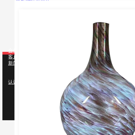
智能触屏蓝牙音乐遥控香薰加湿器
配件
包装物
香薰机套装
用途
适用场合
香薰产品
合作伙伴
客户留言
新闻中心
公司动态
行业知识
认识雅洛特