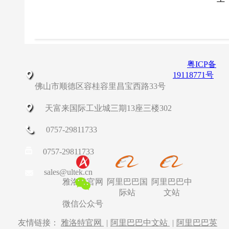
粤ICP备
19118771号
佛山市顺德区容桂容里昌宝西路33号
天富来国际工业城三期13座三楼302
0757-29811733
0757-29811733
sales@ultek.cn
雅洛特官网
阿里巴巴国
阿里巴巴中
际站
文站
微信公众号
友情链接：
雅洛特官网
|
阿里巴巴中文站
|
阿里巴巴英