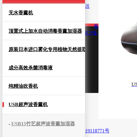
智能触屏蓝牙音乐遥控香薰加湿器
配件
无水香薰机
包装物
香薰机套装
粤
顶置式上加水自动消毒香薰加湿器
用途
ICP备
适用场合
香薰产品
原装日本进口雾化专用植物天然提取
合作伙伴
客户留言
新闻中心
成分高效杀菌消毒液
公司动态
行业知识
认识雅洛特
US
纯精油吹香机
USB超声波香薰机
-
USB15竹艺超声波香薰加湿器
19118771号