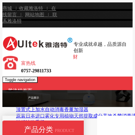
商城 |
收藏雅洛特 |
在
线留言 |
网站地图 |
联
系雅洛特
专业成就卓越，品质源自
创新
财
富热线
0757-29811733
Toggle navigation
雅洛特首页
产品展示
无水香薰机
顶置式上加水自动消毒香薰加湿器
原装日本进口雾化专用植物天然提取成分高效杀菌消毒
纯精油吹香机
产品分类
USB超声波香薰机
PRODUCT
智能触控加湿器