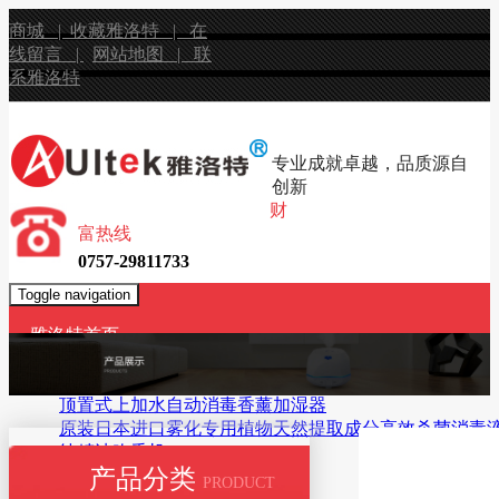
商城 |
收藏雅洛特 |
在
线留言 |
网站地图 |
联
系雅洛特
专业成就卓越，品质源自
创新
财
富热线
0757-29811733
Toggle navigation
雅洛特首页
产品展示
无水香薰机
顶置式上加水自动消毒香薰加湿器
原装日本进口雾化专用植物天然提取成分高效杀菌消毒
纯精油吹香机
产品分类
USB超声波香薰机
PRODUCT
智能触控加湿器