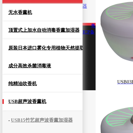
智能触屏蓝牙音乐遥控香薰加湿器
配件
无水香薰机
包装物
香薰机套装
粤
顶置式上加水自动消毒香薰加湿器
用途
ICP备
适用场合
香薰产品
原装日本进口雾化专用植物天然提取
合作伙伴
客户留言
新闻中心
成分高效杀菌消毒液
公司动态
行业知识
认识雅洛特
USB03B
纯精油吹香机
USB超声波香薰机
-
USB15竹艺超声波香薰加湿器